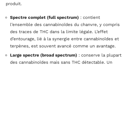
produit.
Spectre complet (full spectrum)
: contient
l’ensemble des cannabinoïdes du chanvre, y compris
des traces de THC dans la limite légale. L’effet
d’entourage, lié à la synergie entre cannabinoïdes et
terpènes, est souvent avancé comme un avantage.
Large spectre (broad spectrum)
: conserve la plupart
des cannabinoïdes mais sans THC détectable. Un
compromis pour ceux qui veulent éviter toute trace
de THC.
Isolat de CBD
: du cannabidiol pur, sans aucun autre
composé végétal. Dosage précis, mais sans bénéfice
de l’effet d’entourage.
Pour une utilisation orientée sommeil ou anxiété, les
huiles à spectre complet ou large spectre sont