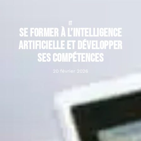
IT
Se former à l’intelligence
artificielle et développer
ses compétences
20 février 2026