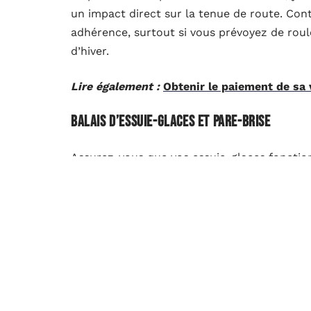
un impact direct sur la tenue de route. Con
adhérence, surtout si vous prévoyez de roul
d’hiver.
Lire également :
Obtenir le paiement de sa 
Balais d’essuie-glaces et pare-brise
Assurez-vous que vos essuie-glaces fonctio
maintenir une bonne visibilité, surtout en c
fissure, il pourrait être judicieux de
remplac
Vérifier l’éclairage et la batterie
Avant de prendre la route, testez le bon fo
autres éclairages. Prévoyez des ampoules d
de votre véhicule doit également être en bon