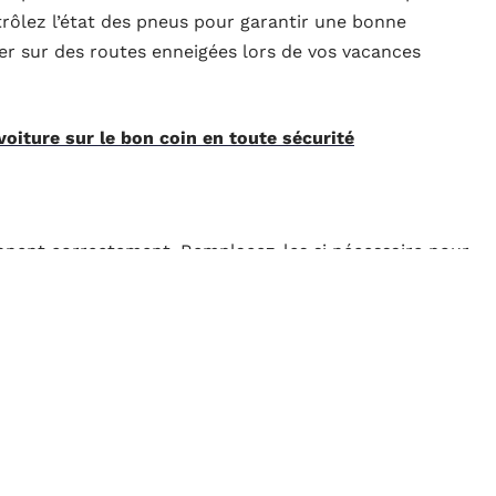
trôlez l’état des pneus pour garantir une bonne
er sur des routes enneigées lors de vos vacances
voiture sur le bon coin en toute sécurité
nnent correctement. Remplacez-les si nécessaire pour
as de pluie. Si votre pare-brise présente la moindre
er son parebrise
avant le départ.
nctionnement des feux de croisement, feux de route, et
e rechange pour éviter tout désagrément. La batterie
 état, surtout si votre voyage inclut des étapes