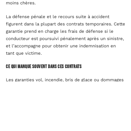
moins chères.
La défense pénale et le recours suite à accident
figurent dans la plupart des contrats temporaires. Cette
garantie prend en charge les frais de défense si le
conducteur est poursuivi pénalement après un sinistre,
et l’accompagne pour obtenir une indemnisation en
tant que victime.
Ce qui manque souvent dans ces contrats
Les garanties vol, incendie, bris de glace ou dommages
tous accidents sont rarement incluses dans les
formules temporaires standard. Quand elles existent
en option, leur coût rapporté à la durée du contrat les
rend proportionnellement plus chères que dans un
contrat annuel.
Un contrat temporaire protège les tiers, pas