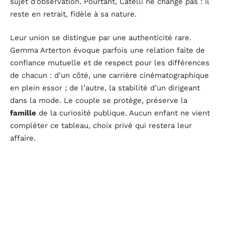
sujet d’observation. Pourtant, Catelli ne change pas : il
reste en retrait, fidèle à sa nature.
Leur union se distingue par une authenticité rare.
Gemma Arterton évoque parfois une relation faite de
confiance mutuelle et de respect pour les différences
de chacun : d’un côté, une carrière cinématographique
en plein essor ; de l’autre, la stabilité d’un dirigeant
dans la mode. Le couple se protège, préserve la
famille
de la curiosité publique. Aucun enfant ne vient
compléter ce tableau, choix privé qui restera leur
affaire.
La
séparation
survient en 2013, loin du vacarme
habituel. Pas de dispute médiatisée, pas de scandale.
Gemma Arterton parle de « défaite » sans animosité.
Tous deux referment le chapitre avec une sobriété à
leur image. La presse spéculera, faute de matière, sur
les raisons de cette rupture ; mais la vérité tient en