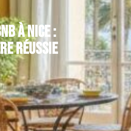
b à nice :
ère réussie