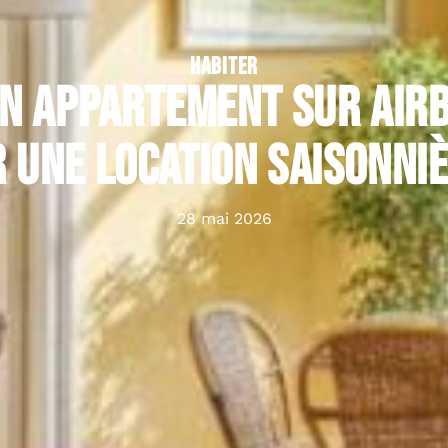
HABITER
n appartement sur airbn
 une location saisonni
28 mai 2026