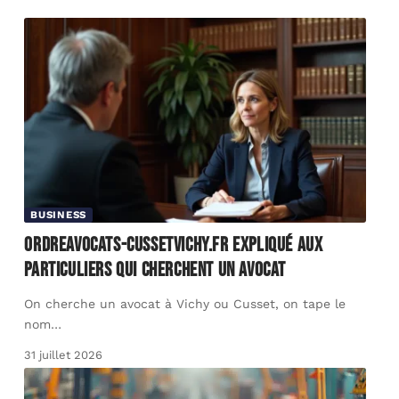
BUSINESS
Ordreavocats-cussetvichy.fr expliqué aux
particuliers qui cherchent un avocat
On cherche un avocat à Vichy ou Cusset, on tape le
nom
…
31 juillet 2026