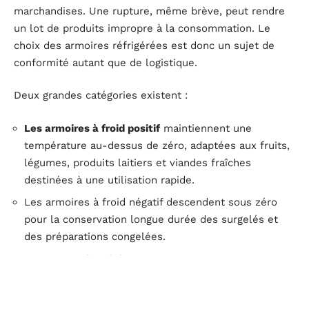
marchandises. Une rupture, même brève, peut rendre
un lot de produits impropre à la consommation. Le
choix des armoires réfrigérées est donc un sujet de
conformité autant que de logistique.
Deux grandes catégories existent :
Les armoires à froid positif
maintiennent une
température au-dessus de zéro, adaptées aux fruits,
légumes, produits laitiers et viandes fraîches
destinées à une utilisation rapide.
Les armoires à froid négatif descendent sous zéro
pour la conservation longue durée des surgelés et
des préparations congelées.
Les tables réfrigérées combinent plan de travail et
stockage froid, ce qui permet au cuisinier de garder
ses ingrédients à portée de main sans rompre la