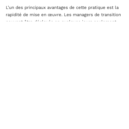
L’un des principaux avantages de cette pratique est la
rapidité de mise en œuvre. Les managers de transition
peuvent être déployés en quelques jours seulement,
permettant ainsi de répondre immédiatement aux
urgences. Cela est particulièrement utile en cas de
crise où chaque minute compte.
Par ailleurs, ces experts apportent un
savoir-faire
éprouvé
et des méthodes qui ont fait leurs preuves
dans différents contextes. Ils disposent également d’un
réseau professionnel étendu, offrant de nouvelles
perspectives et ressources à l’entreprise. Enfin, leur
passage au sein de l’organisation laisse souvent des
traces positives, instaurant de meilleures pratiques et
une culture de l’innovation.
D'autres articles sur le site