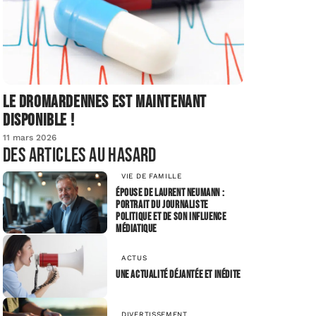
Le dromardennes est maintenant
disponible !
11 mars 2026
Des articles au hasard
VIE DE FAMILLE
Épouse de Laurent Neumann :
portrait du journaliste
politique et de son influence
médiatique
ACTUS
Une actualité déjantée et inédite
DIVERTISSEMENT