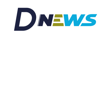
ssement
Habitat
Habiter
IT
Médecine