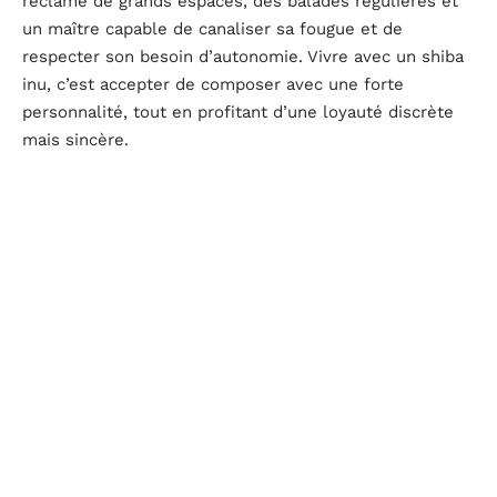
réclame de grands espaces, des balades régulières et
un maître capable de canaliser sa fougue et de
respecter son besoin d’autonomie. Vivre avec un shiba
inu, c’est accepter de composer avec une forte
personnalité, tout en profitant d’une loyauté discrète
mais sincère.
Le
mameshiba
, grâce à son gabarit plus modeste,
s’intègre sans difficulté à la vie urbaine ou à un
appartement. Facile à transporter, il se montre souvent
plus à l’aise dans les environnements animés, tout en
conservant la vivacité et l’intelligence caractéristiques
de la race. Il ne s’agit pas d’un simple « shiba inu
miniature » : le mameshiba conserve ses instincts, sa
réactivité, et sa capacité à comprendre rapidement les
règles du foyer, à condition de recevoir une éducation
cohérente et respectueuse.
Pour y voir plus clair, voici un tableau qui synthétise les