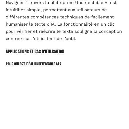
Naviguer à travers la plateforme Undetectable AI est
intuitif et simple, permettant aux utilisateurs de
différentes compétences techniques de facilement
humaniser le texte d’IA. La fonctionnalité en un clic
pour vérifier et réécrire le texte souligne la conception
centrée sur l’utilisateur de l’outil.
Applications et cas d’utilisation
Pour qui est idéal Undetectable AI ?
Undetectable AI sert une large gamme d’utilisateurs,
des créateurs de contenu et marketeurs aux
chercheurs universitaires et étudiants. Sa capacité à
produire du contenu de haute qualité, semblable à
celui d’un humain sans déclencher de détecteurs d’IA,
en fait un outil inestimable dans différentes disciplines
et domaines.