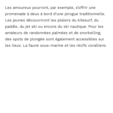
Les amoureux pourront, par exemple, s’offrir une
promenade à deux à bord d’une pirogue traditionnelle.
Les jeunes découvriront les plaisirs du kitesurf, du
paddle, du jet ski ou encore du ski nautique. Pour les
amateurs de randonnées palmées et de snorkelling,
des spots de plongée sont également accessibles sur
les lieux. La faune sous-marine et les récifs coralliens
de l’île lui ont valu un titre d’honneur auprès des
touristes. Munis, de leur combinaison, de leur masque
et de leur bouteille, les visiteurs nageront avec les
tortues de mer et les dauphins.
D'autres articles sur le site
DIVERTISSEMENT