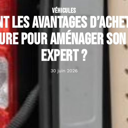
VÉHICULES
t les avantages d’ache
ure pour aménager son
Expert ?
30 juin 2026