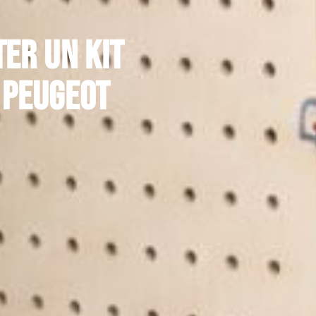
ter un kit
 Peugeot