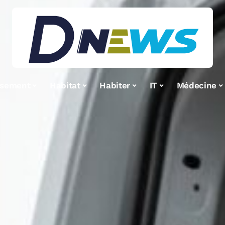
ssement
Habitat
Habiter
IT
Médecine