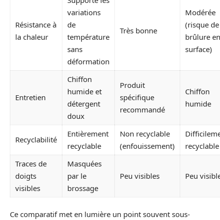
variations
Modérée
Résistance à
de
(risque de
Très bonne
la chaleur
température
brûlure e
sans
surface)
déformation
Chiffon
Produit
humide et
Chiffon
Entretien
spécifique
détergent
humide
recommandé
doux
Entièrement
Non recyclable
Difficilem
Recyclabilité
recyclable
(enfouissement)
recyclable
Traces de
Masquées
doigts
par le
Peu visibles
Peu visibl
visibles
brossage
Ce comparatif met en lumière un point souvent sous-