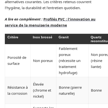
alternatives courantes. Les critères retenus couvrent
l’hygiène, la durabilité et l’entretien quotidien.
A lire en complément :
Profilés PVC : l'innovation au
service de la menuiserie moderne
Critère
Inox brossé
Granit
Quartz
reconstitu
Faiblement
poreux
Non pore
Porosité de
Non poreux
(nécessite un
(résine
surface
traitement
liante)
hydrofuge)
Élevée
Résistance à
Bonne (pierre
(chrome et
Bonne
la corrosion
naturelle)
nickel)
Supporte les