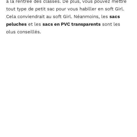
à la rentrée des classes. De plus, vous pouvez mettre
tout type de petit sac pour vous habiller en soft Girl.
Cela conviendrait au soft Girl. Néanmoins, les
sacs
peluches
et les
sacs en PVC transparents
sont les
plus conseillés.
Pour finir, la soft Girl peut mettre aux pieds, des
Buffalo, des baskets de couleur blanche ou encore des
Babies. Cela dépend des occasions présentées.
Voilà ! Vous savez désormais comment s’habiller en
soft Girl. Être vêtu à cette
tendance
n’est pas
complexe. Il suffit juste de respecter les détails et
l’harmonie de la tenue.
Il est toujours bon d’affirmer le style qui convient à
votre personnalité, maintenant que vous savez tout de
ce style vestimentaire n’hésitez pas à mettre en
pratique nos conseils.