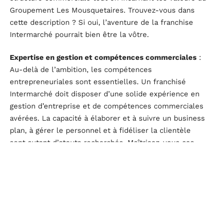
Groupement Les Mousquetaires. Trouvez-vous dans
cette description ? Si oui, l’aventure de la franchise
Intermarché pourrait bien être la vôtre.
Expertise en gestion et compétences commerciales
:
Au-delà de l’ambition, les compétences
entrepreneuriales sont essentielles. Un franchisé
Intermarché doit disposer d’une solide expérience en
gestion d’entreprise et de compétences commerciales
avérées. La capacité à élaborer et à suivre un business
plan, à gérer le personnel et à fidéliser la clientèle
sont autant d’atouts recherchés. Maîtrisez-vous ces
compétences ? Votre profil pourrait correspondre aux
attentes d’Intermarché.
Un auto-entrepreneur ou un statut juridique adapté
:
Le franchisé doit pouvoir adopter le statut juridique le
plus adapté à son projet. Qu’il soit auto-entrepreneur