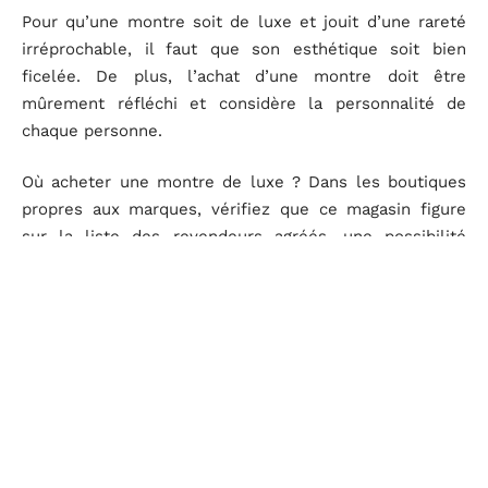
Pour qu’une montre soit de luxe et jouit d’une rareté
irréprochable, il faut que son esthétique soit bien
ficelée. De plus, l’achat d’une montre doit être
mûrement réfléchi et considère la personnalité de
chaque personne.
Où acheter une montre de luxe ? Dans les boutiques
propres aux marques, vérifiez que ce magasin figure
sur la liste des revendeurs agréés, une possibilité
d’avoir une montre de luxe d’occasion se présente avec
la bulle des sites internet.
salon
,
TimeCrafters
TAGGED:
D'autres articles sur le site