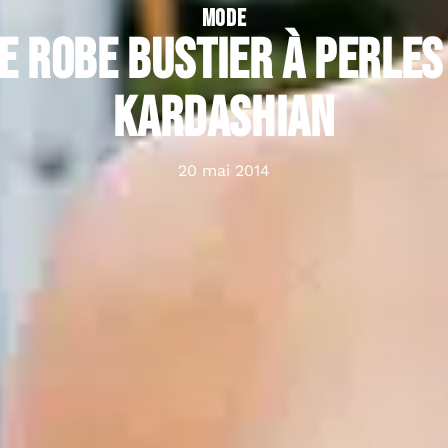
MODE
ie robe bustier à perles
Kardashian
20 mai 2014