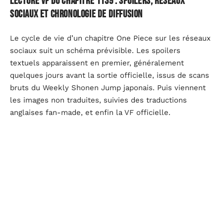
Lecture VF du chapitre 1139 : spoilers, réseaux
sociaux et chronologie de diffusion
Le cycle de vie d’un chapitre One Piece sur les réseaux
sociaux suit un schéma prévisible. Les spoilers
textuels apparaissent en premier, généralement
quelques jours avant la sortie officielle, issus de scans
bruts du Weekly Shonen Jump japonais. Puis viennent
les images non traduites, suivies des traductions
anglaises fan-made, et enfin la VF officielle.
Pour le chapitre 1139, les spoilers circulaient déjà sur
Reddit et X avant la publication sur MangaPlus.
Le
contenu du chapitre 1139 confirme la théorie des
jumeaux Shanks
, ce qui a alimenté une vague de
discussions dès les premières fuites. Un lecteur qui
tape « One Piece scan 1139 VF » dans un moteur de
recherche avant la sortie officielle tombe quasi