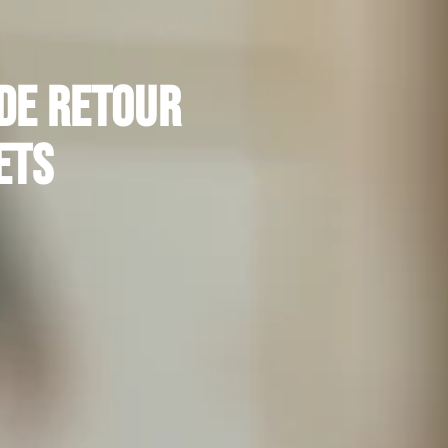
de retour
ets