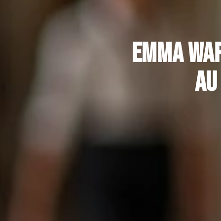
Emma war
au