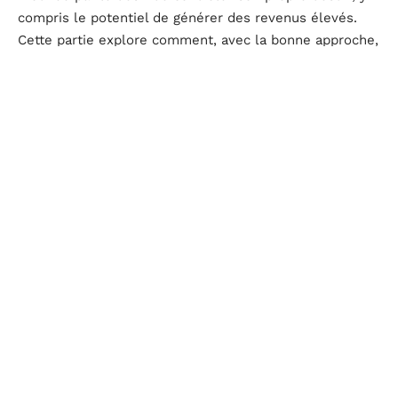
compris le potentiel de générer des revenus élevés.
Cette partie explore comment, avec la bonne approche,
l’entrepreneuriat peut transformer les rêves de
richesse en réalité.
Contrôle sur les revenus
Autonomie financière : Devenir entrepreneur signifie
prendre les rênes de sa vie financière. Contrairement
à un emploi traditionnel où les revenus sont souvent
limités et définis par d’autres, l’entrepreneuriat offre
la liberté de croître sans plafond.
Innovation et diversification : La clé pour devenir un
entrepreneur prospère réside dans l’aptitude à
innover et à diversifier ses sources de revenus. Cela
pourrait signifier l’expansion dans de nouveaux
marchés ou le développement de produits/services
complémentaires.