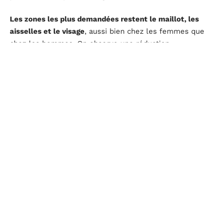
Les zones les plus demandées restent le maillot, les
aisselles et le visage
, aussi bien chez les femmes que
chez les hommes. On observe une réduction
progressive de la pilosité sur plusieurs séances,
espacées de quatre à huit semaines selon la zone. La
peau peut être légèrement sensible après chaque
séance, d’où l’application systématique d’un soin
apaisant.
Un point concret à retenir : l’épilation laser ne donne
pas un résultat définitif dès la première séance. Il faut
compter un cycle complet de plusieurs séances pour
obtenir une réduction durable, et parfois des retouches
annuelles.
Soins anti-âge pour peaux matures : Botox et
radiofréquence