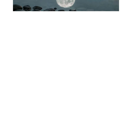
Pourquoi les jours de Pleine
lune fascinent autant depuis des
siècles ?
La pleine lune correspond au moment où le Soleil, la Terre et
la Lune sont alignés,
…
7 août 2026
BUSINESS