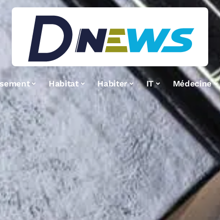
ssement
Habitat
Habiter
IT
Médecine