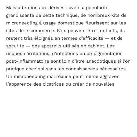
Mais attention aux dérives : avec la popularité
grandissante de cette technique, de nombreux kits de
microneedling à usage domestique fleurissent sur les
sites de e-commerce. S’ils peuvent être tentants, ils
restent très éloignés en termes d’efficacité — et de
sécurité — des appareils utilisés en cabinet. Les
risques d’irritations, d’infections ou de pigmentation
post-inflammatoire sont loin d’être anecdotiques si l’on
pratique chez soi sans les connaissances nécessaires.
Un microneedling mal réalisé peut même aggraver
l’apparence des cicatrices ou créer de nouvelles
problématiques cutanées.
C’est pourquoi il est fortement recommandé de confier
ce soin à un professionnel de santé, formé à la
technique, qui saura adapter la profondeur des aiguilles
et les actifs utilisés à votre type de peau. Car oui, le
microneedling peut aussi servir de vecteur pour des