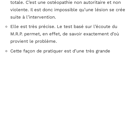
totale. C’est une ostéopathie non autoritaire et non
violente. Il est donc impossible qu’une lésion se crée
suite à l’intervention.
Elle est très précise. Le test basé sur l’écoute du
M.R.P. permet, en effet, de savoir exactement d’où
provient le problème.
Cette façon de pratiquer est d’une très grande
précision dans la vérification du résultat de la prise
en charge.
De toutes ces raisons, l’ostéopathie énergétique est
très appréciée actuellement. Cependant, sa réussite
demande, venant de l’ostéopathe, une grande
concentration sans tension.
C’est ce qui lui permettra d’accéder aux informations
que le patient lui livre et de comprendre le mécanisme
lésionnel. C’est la meilleure manière d’éliminer les