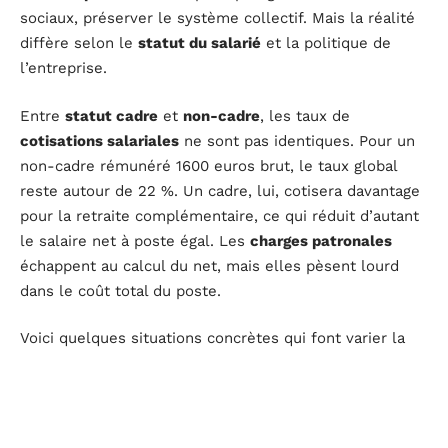
sociaux, préserver le système collectif. Mais la réalité
diffère selon le
statut du salarié
et la politique de
l’entreprise.
Entre
statut cadre
et
non-cadre
, les taux de
cotisations salariales
ne sont pas identiques. Pour un
non-cadre rémunéré 1600 euros brut, le taux global
reste autour de 22 %. Un cadre, lui, cotisera davantage
pour la retraite complémentaire, ce qui réduit d’autant
le salaire net à poste égal. Les
charges patronales
échappent au calcul du net, mais elles pèsent lourd
dans le coût total du poste.
Voici quelques situations concrètes qui font varier la
somme finale :
Arrêt de travail ou congé : influence sur le net selon
la convention collective.