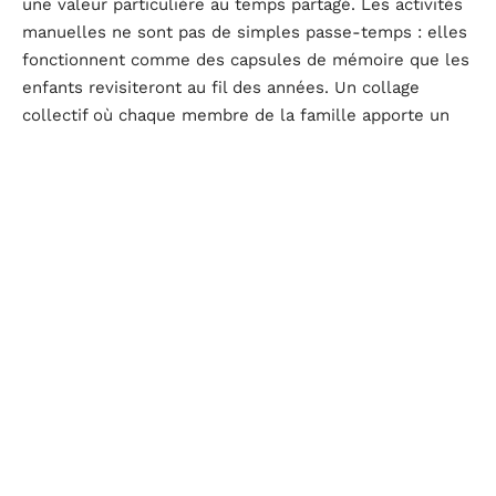
une valeur particulière au temps partagé. Les activités
manuelles ne sont pas de simples passe-temps : elles
fonctionnent comme des capsules de mémoire que les
enfants revisiteront au fil des années. Un collage
collectif où chaque membre de la famille apporte un
fragment, un carnet de voyage avec des dessins
d’excursions ou une couverture confectionnée avec des
morceaux de tissu, deviennent des objets chargés de
sens. Chaque fois que les petits les contempleront, ils
se rappelleront non seulement l’activité, mais aussi la
complicité de ceux qui y ont participé.
L’imagination comme espace partagé
La créativité en famille se mesure à la volonté
d’écouter et de participer à l’univers symbolique des
enfants. Ce qui est captivant, c’est que ces expériences
n’enrichissent pas uniquement les plus jeunes : elles