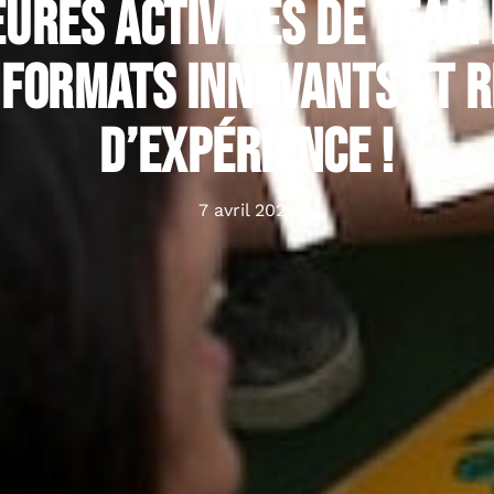
eures activités de team 
: formats innovants et 
d’expérience !
7 avril 2026