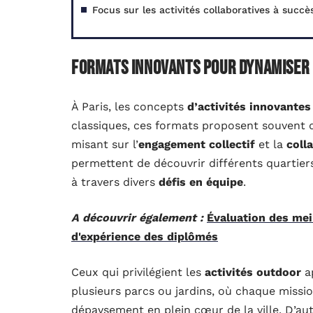
Focus sur les activités collaboratives à succè
Formats innovants pour dynamiser 
À Paris, les concepts
d’activités innovantes
classiques, ces formats proposent souvent d
misant sur l’
engagement collectif
et la
coll
permettent de découvrir différents quartier
à travers divers
défis en équipe
.
A découvrir également :
Évaluation des mei
d'expérience des diplômés
Ceux qui privilégient les
activités outdoor
ap
plusieurs parcs ou jardins, où chaque missi
dépaysement en plein cœur de la ville. D’aut