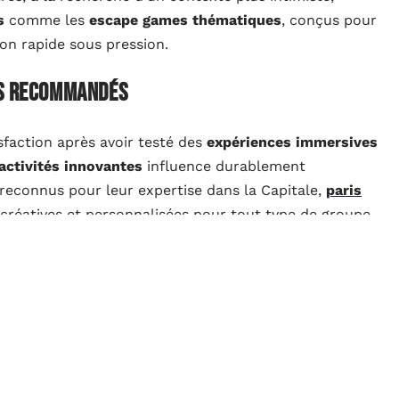
s
comme les
escape games thématiques
, conçus pour
tion rapide sous pression.
es recommandés
faction après avoir testé des
expériences immersives
activités innovantes
influence durablement
s reconnus pour leur expertise dans la Capitale,
paris
 créatives et personnalisées pour tout type de groupe.
our renforcer la cohésion d’équipe
’intérêt de miser sur des
formats dynamiques
, où
 tout leur sens. Il suffit parfois d’une journée bien
 et instaurer une atmosphère positive au sein du