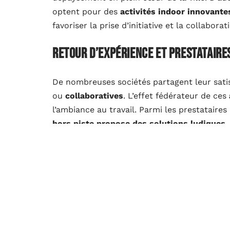
optent pour des
activités indoor innovante
favoriser la prise d’initiative et la collabora
Retour d’expérience et prestatair
De nombreuses sociétés partagent leur satis
ou
collaboratives
. L’effet fédérateur de ces
l’ambiance au travail. Parmi les prestataire
hors piste propose des solutions ludiques
,
A lire aussi :
6 activités de team building p
Le retour positif des participants souligne l
entraide et esprit d’équipe prennent vraiment
orchestrée pour révéler de nouveaux talents
collectif.