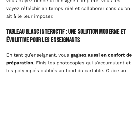
vous n’ayez donné la consigne complète. Vous les
voyez réfléchir en temps réel et collaborer sans qu’on
ait à le leur imposer.
Tableau blanc interactif : une solution moderne et
évolutive pour les enseignants
En tant qu’enseignant, vous
gagnez aussi en confort de
préparation
. Finis les photocopies qui s’accumulent et
les polycopiés oubliés au fond du cartable. Grâce au
TBI, vous concevez vos cours en amont, les
sauvegardez, les modifiez et les réutilisez à volonté.
Une notion mal comprise ? Reprenez-la en deux clics,
ajustez les supports et relancez la séance sans repartir
de zéro.
Ces outils ne vivent pas seuls. Ils s’intègrent avec vos
manuels numériques, se synchronisent avec le cloud