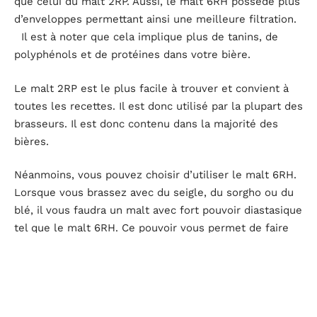
que celui du malt 2RP. Aussi, le malt 6RH possède plus
d’enveloppes permettant ainsi une meilleure filtration.
Il est à noter que cela implique plus de tanins, de
polyphénols et de protéines dans votre bière.
Le malt 2RP est le plus facile à trouver et convient à
toutes les recettes. Il est donc utilisé par la plupart des
brasseurs. Il est donc contenu dans la majorité des
bières.
Néanmoins, vous pouvez choisir d’utiliser le malt 6RH.
Lorsque vous brassez avec du seigle, du sorgho ou du
blé, il vous faudra un malt avec fort pouvoir diastasique
tel que le malt 6RH. Ce pouvoir vous permet de faire
des économies, car vous n’aurez plus besoin d’utiliser
le riz ou le maïs. Il permet également la capacité du
malt à dégrader l’amidon en sucres fermentescibles.
Retenez que l’orge est indispensable dans le brassage