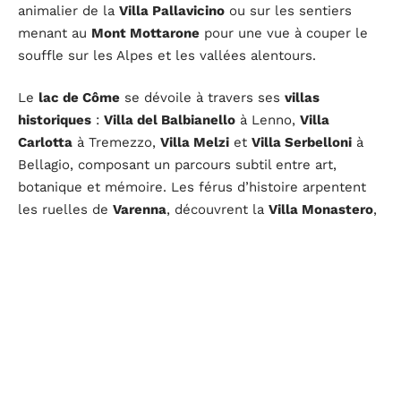
animalier de la
Villa Pallavicino
ou sur les sentiers
menant au
Mont Mottarone
pour une vue à couper le
souffle sur les Alpes et les vallées alentours.
Le
lac de Côme
se dévoile à travers ses
villas
historiques
:
Villa del Balbianello
à Lenno,
Villa
Carlotta
à Tremezzo,
Villa Melzi
et
Villa Serbelloni
à
Bellagio, composant un parcours subtil entre art,
botanique et mémoire. Les férus d’histoire arpentent
les ruelles de
Varenna
, découvrent la
Villa Monastero
,
le
Castello di Vezio
ou s’attardent sur la
Promenade
des amoureux
.
Au
lac de Garde
, la baignade, la voile ou le paddle
s’invitent dans le quotidien. Les familles optent pour le
parc d’attractions
Gardaland
, les randonneurs se
dirigent vers le
Monte Baldo
.
Sirmione
séduit avec son
château et ses thermes,
Riva del Garda
et
Limone sul