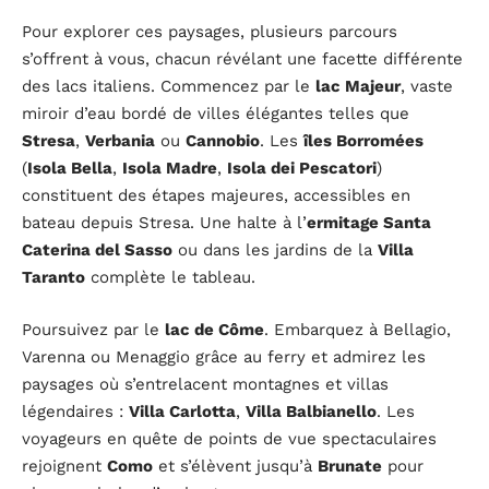
Pour explorer ces paysages, plusieurs parcours
s’offrent à vous, chacun révélant une facette différente
des lacs italiens. Commencez par le
lac Majeur
, vaste
miroir d’eau bordé de villes élégantes telles que
Stresa
,
Verbania
ou
Cannobio
. Les
îles Borromées
(
Isola Bella
,
Isola Madre
,
Isola dei Pescatori
)
constituent des étapes majeures, accessibles en
bateau depuis Stresa. Une halte à l’
ermitage Santa
Caterina del Sasso
ou dans les jardins de la
Villa
Taranto
complète le tableau.
Poursuivez par le
lac de Côme
. Embarquez à Bellagio,
Varenna ou Menaggio grâce au ferry et admirez les
paysages où s’entrelacent montagnes et villas
légendaires :
Villa Carlotta
,
Villa Balbianello
. Les
voyageurs en quête de points de vue spectaculaires
rejoignent
Como
et s’élèvent jusqu’à
Brunate
pour