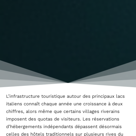
L’infrastructure touristique autour des principaux lacs
italiens connaît chaque année une croissance à deux
chiffres, alors même que certains villages riverains
imposent des quotas de visiteurs. Les réservations
d’hébergements indépendants dépassent désormais
celles des hôtels traditionnels sur plusieurs rives du