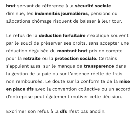
brut
servant de référence à la
sécurité sociale
diminue, les
indemnités journalières
, pensions ou
allocations chômage risquent de baisser à leur tour.
Le refus de la
deduction forfaitaire
s’explique souvent
par le souci de préserver ses droits, sans accepter une
réduction déguisée du
montant brut
pris en compte
pour la
retraite
ou la
protection sociale
. Certains
s’appuient aussi sur le manque de
transparence
dans
la gestion de la paie ou sur l’absence réelle de frais
non remboursés. Le doute sur la conformité de la
mise
en place dfs
avec la convention collective ou un accord
d’entreprise peut également motiver cette décision.
Exprimer son refus à la
dfs
n’est pas anodin.
L’employeur doit obtenir un
accord explicite
, sauf si
une disposition collective impose l’abattement. Le
code du travail encadre cette démarche, qui doit passer