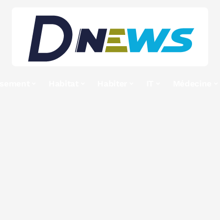
ssement
Habitat
Habiter
IT
Médecine