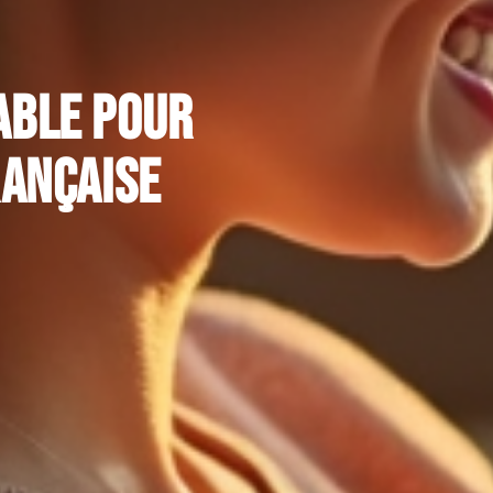
nable pour
rançaise