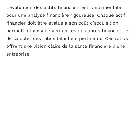
L’évaluation des actifs financiers est fondamentale
pour une analyse financière rigoureuse. Chaque actif
financier doit être évalué à son coût d’acquisition,
permettant ainsi de vérifier les équilibres financiers et
de calculer des ratios bilantiels pertinents. Ces ratios
offrent une vision claire de la santé financière d’une
entreprise.
Évaluation et analyse financière
Les actifs financiers servent à diverses analyses
financières. Leur évaluation permet de :
Mesurer la rentabilité : en comparant le coût
d’acquisition et les bénéfices générés.
Analyser les risques : en identifiant les actifs à
risque élevé, comme certaines obligations ou
produits dérivés.