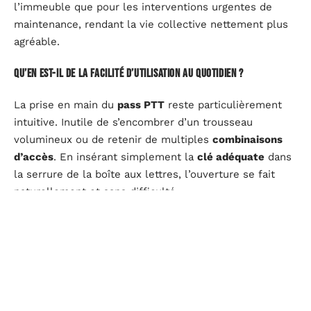
l’immeuble que pour les interventions urgentes de
maintenance, rendant la vie collective nettement plus
agréable.
Qu’en est-il de la facilité d’utilisation au quotidien ?
La prise en main du
pass PTT
reste particulièrement
intuitive. Inutile de s’encombrer d’un trousseau
volumineux ou de retenir de multiples
combinaisons
d’accès
. En insérant simplement la
clé adéquate
dans
la serrure de la boîte aux lettres, l’ouverture se fait
naturellement et sans difficulté.
Cette
universalité
procure un véritable sentiment de
praticité, rarement égalé par d’autres systèmes. Les
usagers comme les professionnels voient leur
quotidien simplifié, évitant ainsi toute attente devant
des portes verrouillées et profitant d’une organisation