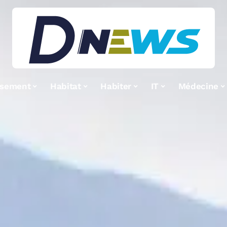
ssement
Habitat
Habiter
IT
Médecine