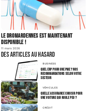
Le dromardennes est maintenant
disponible !
11 mars 2026
Des articles au hasard
BUSINESS
Quel ERP pour une PME ? Nos
recommandations selon votre
secteur
VÉHICULES
Quelle assurance choisir pour
une voiture qui roule peu ?
CRÉDIT