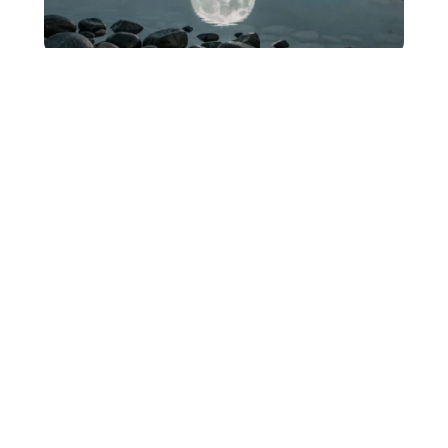
Pourquoi les jours de Pleine
lune fascinent autant depuis des
siècles ?
La pleine lune correspond au moment où le Soleil, la Terre et
la Lune sont alignés,
…
7 août 2026
BUSINESS