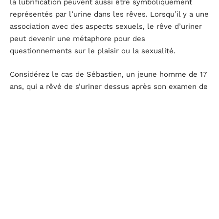
la lubrification peuvent aussi être symboliquement
représentés par l’urine dans les rêves. Lorsqu’il y a une
association avec des aspects sexuels, le rêve d’uriner
peut devenir une métaphore pour des
questionnements sur le plaisir ou la sexualité.
Considérez le cas de Sébastien, un jeune homme de 17
ans, qui a rêvé de s’uriner dessus après son examen de
philosophie au bac. Ce rêve pourrait symboliser une
décharge de stress accumulé ou une peur de l’échec.
Le contexte scolaire et la pression associée jouent un
rôle fondamental dans la compréhension de ce rêve
spécifique.