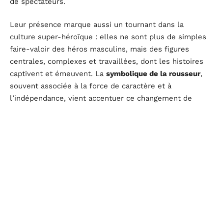
de spectateurs.
Leur présence marque aussi un tournant dans la
culture super-héroïque : elles ne sont plus de simples
faire-valoir des héros masculins, mais des figures
centrales, complexes et travaillées, dont les histoires
captivent et émeuvent. La
symbolique de la rousseur
,
souvent associée à la force de caractère et à
l’indépendance, vient accentuer ce changement de
paradigme en offrant aux héroïnes une identité visuelle
forte qui renforce leur impact culturel.
Ces héroïnes rousses de Marvel ne se réduisent pas à
leurs pouvoirs ou à leurs attributs physiques, elles
symbolisent la diversité et la richesse des expériences
féminines. Leurs récits explorent des thèmes comme
la lutte contre les préjugés, la recherche d’identité et
la conquête de l’autonomie, des sujets d’une actualité
brûlante qui résonnent profondément dans le cœur du