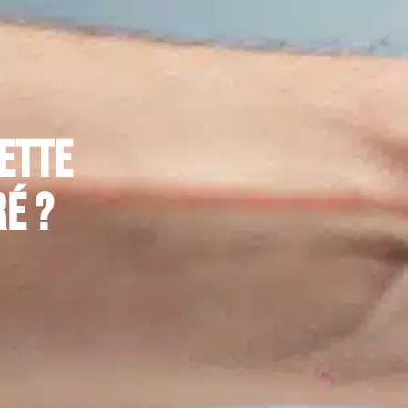
ette
ré ?