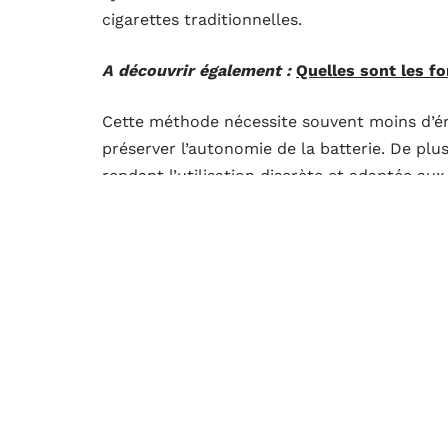
cigarettes traditionnelles.
A découvrir également :
Quelles sont les fo
Cette méthode nécessite souvent moins d’éner
préserver l’autonomie de la batterie. De plu
rendant l’utilisation discrète et adaptée a
pourraient être mal perçus.
Choisir le bon matériel pour un tir
Pour profiter pleinement d’une expérience à t
équipement. Plusieurs éléments sont impliqu
l’airflow.
Tout d’abord, optez pour un atomiseur à tir
indirecte. Ces atomiseurs ont généralement 