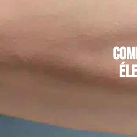
Com
éle