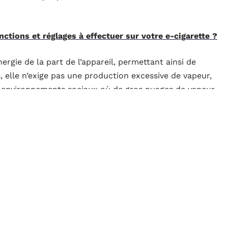
nctions et réglages à effectuer sur votre e-cigarette ?
gie de la part de l’appareil, permettant ainsi de
s, elle n’exige pas une production excessive de vapeur,
ux environnements sociaux où de gros nuages de vapeur
age serré
irage serré, il est essentiel de choisir le bon
és, dont l’
atomiseur
, la
résistance
et le réglage de
age serré conçu spécifiquement pour l’inhalation
un conduit d’air étroit permettant de créer cette