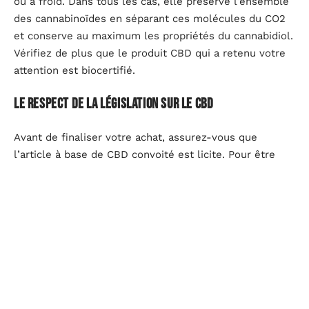
ou à froid. Dans tous les cas, elle préserve l’ensemble
des cannabinoïdes en séparant ces molécules du CO2
et conserve au maximum les propriétés du cannabidiol.
Vérifiez de plus que le produit CBD qui a retenu votre
attention est biocertifié.
Le respect de la législation sur le CBD
Avant de finaliser votre achat, assurez-vous que
l’article à base de CBD convoité est licite. Pour être
considéré comme tel, il doit provenir d’une variété de
chanvre homologuée par l’Union européenne dont la
proportion en THC est plus basse que 0,3 %. Sa
concentration en tétrahydrocannabinol doit également
être inférieure à 0,3 %
. Dans le cas où ces restrictions
ne sont pas respectées, alors le produit en question
relève de la politique pénale de la lutte contre les
stupéfiants.