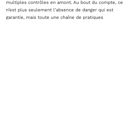
multiples contrôles en amont. Au bout du compte, ce
n’est plus seulement l’absence de danger qui est
garantie, mais toute une chaîne de pratiques
vertueuses.
À chaque achat, une prise de position
Les fabricants l’ont compris : impossible de se
distinguer sans prouver engagement et valeurs. C’est
pourquoi nombre d’entreprises s’engagent dans la
démarche de certification, qu’il s’agisse d’éthique ou de
respect de l’environnement. D’ailleurs, ces choix ne
sont plus accessoires pour beaucoup d’acheteurs :
chaque produit certifié représente une marque
d’engagement, une manière d’encourager des pratiques
responsables, aussi bien pour la planète que pour les
travailleurs.