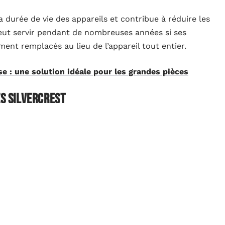
 durée de vie des appareils et contribue à réduire les
eut servir pendant de nombreuses années si ses
ment remplacés au lieu de l’appareil tout entier.
se : une solution idéale pour les grandes pièces
es Silvercrest
s détachées compatibles avec une multitude
velle tête pour votre robot multifonctions ou d’un
iste une variété de composants facilement accessibles.
re trouvées dans les points de vente spécialisés ainsi
ssibilité simplifie grandement le processus de