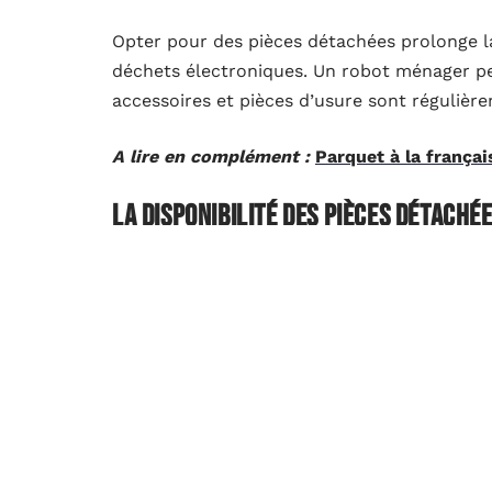
Opter pour des pièces détachées prolonge la
déchets électroniques. Un robot ménager p
accessoires et pièces d’usure sont régulière
A lire en complément :
Parquet à la françai
La disponibilité des pièces détaché
Silvercrest offre une vaste gamme de pièce
d’appareils. Que vous ayez besoin d’une nou
réservoir pour votre nettoyeur vapeur, il ex
Facilité d’accès
Les
pièces détachées Silvercrest
peuvent êt
que sur les plateformes en ligne. Cette acce