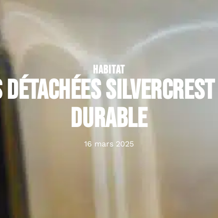
HABITAT
s détachées Silvercrest 
durable
16 mars 2025