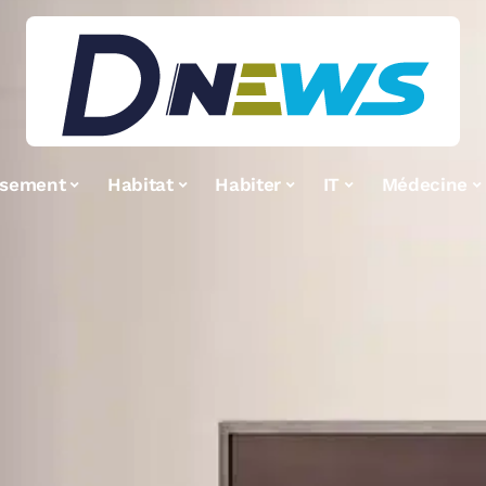
ssement
Habitat
Habiter
IT
Médecine