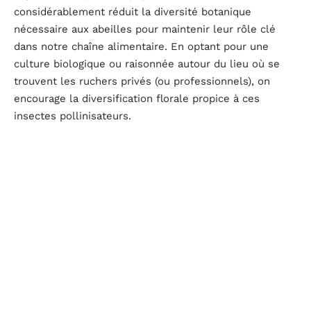
considérablement réduit la diversité botanique
nécessaire aux abeilles pour maintenir leur rôle clé
dans notre chaîne alimentaire. En optant pour une
culture biologique ou raisonnée autour du lieu où se
trouvent les ruchers privés (ou professionnels), on
encourage la diversification florale propice à ces
insectes pollinisateurs.
Le choix entre fabriquer sa propre cire d’abeille et
l’acheter est dès lors crucial si vous voulez contribuer
au développement durable et à l’environnement.
Les différentes utilisations de la cire d’abeille
fabriquée soi-même
La
cire d’abeille
est un matériau polyvalent qui peut
être utilisé pour de nombreuses applications. Elle est
souvent associée à la création de bougies, mais elle a