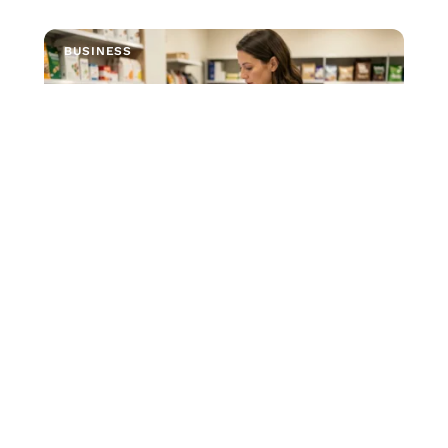
BUSINESS
Ou déposer un colis E
Chronopost en sécurité pour un
objet de valeur
Le service E-Chronopost permet d'expédier un colis
depuis un bureau de poste ou un point Pickup
…
4 août 2026